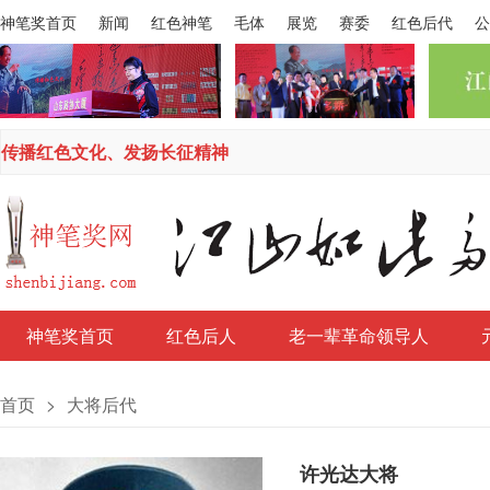
神笔奖首页
新闻
红色神笔
毛体
展览
赛委
红色后代
公
传播红色文化、发扬长征精神
神笔奖首页
红色后人
老一辈革命领导人
首页
>
大将后代
许光达大将