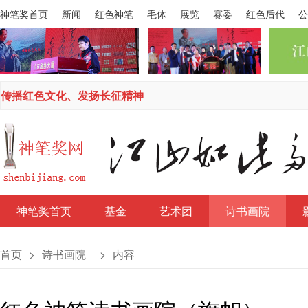
神笔奖首页
新闻
红色神笔
毛体
展览
赛委
红色后代
公
传播红色文化、发扬长征精神
神笔奖首页
基金
艺术团
诗书画院
首页
>
诗书画院
>
内容