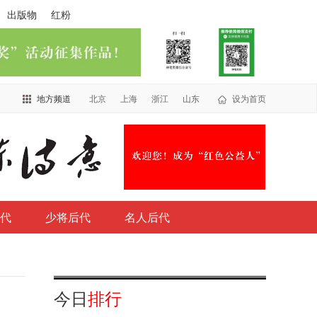
出版物
红粉
地方频道
北京
上海
浙江
山东
设为首页
代
少将后代
名人后代
今日
排行