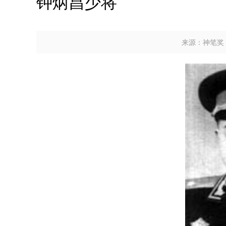
钟炳昌少将
来源：神笔奖