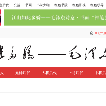
色后代
公益
书画
书法大咖
红色书院
红色影视
红色领导
红粉注册
人
元帅后代
大将后代
上将后代
中将后