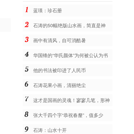
蓝瑛：珍石册
石涛的50幅绝版山水画，简直是神
品，让人震撼不已！
画中有清风，自可消酷暑
华国锋的“华氏颜体”为何被公认为书
法珍品？
他的书法被印进了人民币
石涛花果小画，清丽绝尘
这才是国画的灵魂！寥寥几笔，形神
皆备，让人拍案叫绝！
张大千四个字“恭祝春釐”，值多少
钱？
石涛：山水十开