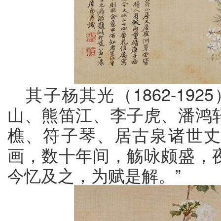
其子杨其光（1862-19
山、熊笛江、李子虎、潘鸿
樵、符子琴、居古泉诸世
画，数十年间，觞咏颇盛，
今忆及之，为赋是解。”