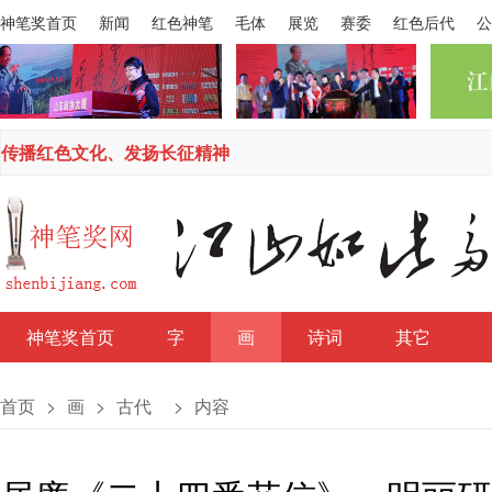
神笔奖首页
新闻
红色神笔
毛体
展览
赛委
红色后代
公
传播红色文化、发扬长征精神
神笔奖首页
字
画
诗词
其它
首页
>
画
>
古代
>
内容