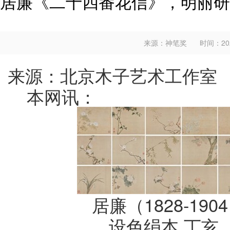
居廉《二十四番花信》，明丽研
来源：神笔奖
时间：2025
来源：
北京木子艺术工作室
本网讯：
居廉（1828-19
设色绢本 丁亥（