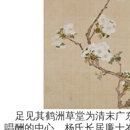
足见其鹤洲草堂为清末广
唱酬的中心。杨氏长居廉十