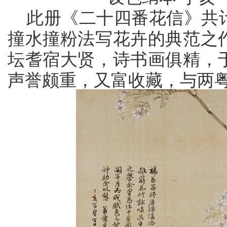
此册《二十四番花信》共
撞水撞粉法写花卉的典范之
坛耆宿大贤，诗书画俱精，
声誉颇重，又富收藏，与两