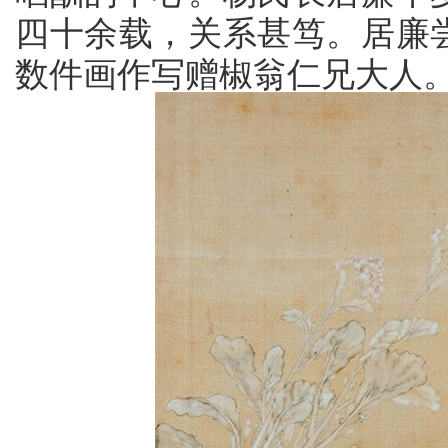
四十余载，关系甚笃。居廉
数件画作写赠椒翁仁兄大人